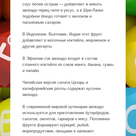
соус более острым — добавляют в мякоть
авокадо перец чили и уксус, а в Шри-Ланке
подобное блюдо готовят с молоком и
пальмовым сахаром.
В Индонезии, Вьетнаме, Индии этот фрукт
добавляют в молочные коктейли, мороженое и
другие десерты.
В Эфиопии сок авокадо входит в состав
слоеного коктейля из соков манго, банана, гуавы
и папайи.
Чилийская версия салата Цезарь и
калифорнийские роллы содержат кусочки
авокадо.
В современной мировой кулинарии авокадо
используется для приготовления бутербродов,
салатов, омлетов, гарниров к мясу. Половинки
фрукта фаршируют курицей, рыбой,
морепродуктами, овощами и запекают.