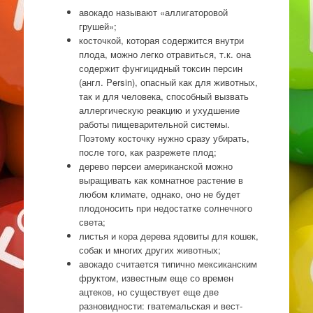
авокадо называют «аллигаторовой
грушей»;
косточкой, которая содержится внутри
плода, можно легко отравиться, т.к. она
содержит фунгицидный токсин персин
(англ. Persin), опасный как для животных,
так и для человека, способный вызвать
аллергическую реакцию и ухудшение
работы пищеварительной системы.
Поэтому косточку нужно сразу убирать,
после того, как разрежете плод;
дерево персеи американской можно
выращивать как комнатное растение в
любом климате, однако, оно не будет
плодоносить при недостатке солнечного
света;
листья и кора дерева ядовиты для кошек,
собак и многих других животных;
авокадо считается типично мексиканским
фруктом, известным еще со времен
ацтеков, но существует еще две
разновидности: гватемальская и вест-