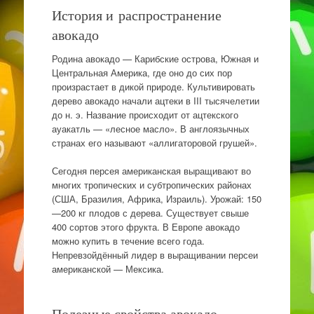
История и распространение
авокадо
Родина авокадо — Карибские острова, Южная и
Центральная Америка, где оно до сих пор
произрастает в дикой природе. Культивировать
дерево авокадо начали ацтеки в III тысячелетии
до н. э. Название происходит от ацтекского
ауакатль — «лесное масло». В англоязычных
странах его называют «аллигаторовой грушей».
Сегодня персея американская выращивают во
многих тропических и субтропических районах
(США, Бразилия, Африка, Израиль). Урожай: 150
—200 кг плодов с дерева. Существует свыше
400 сортов этого фрукта. В Европе авокадо
можно купить в течение всего года.
Непревзойдённый лидер в выращивании персеи
американской — Мексика.
Полезные свойства авокадо