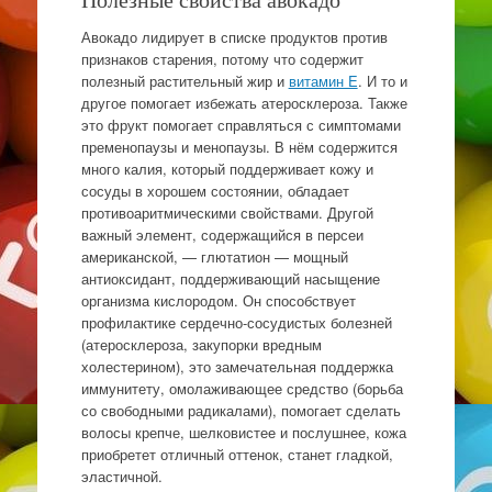
Авокадо лидирует в списке продуктов против
признаков старения, потому что содержит
полезный растительный жир и
витамин E
. И то и
другое помогает избежать атеросклероза. Также
это фрукт помогает справляться с симптомами
пременопаузы и менопаузы. В нём содержится
много калия, который поддерживает кожу и
сосуды в хорошем состоянии, обладает
противоаритмическими свойствами. Другой
важный элемент, содержащийся в персеи
американской, — глютатион — мощный
антиоксидант, поддерживающий насыщение
организма кислородом. Он способствует
профилактике сердечно-сосудистых болезней
(атеросклероза, закупорки вредным
холестерином), это замечательная поддержка
иммунитету, омолаживающее средство (борьба
со свободными радикалами), помогает сделать
волосы крепче, шелковистее и послушнее, кожа
приобретет отличный оттенок, станет гладкой,
эластичной.