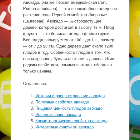
Авокадо, она же Персея американская (лат.
Persea americana) — это вечнозелёное плодовое
растение рода Персей семейства Лавровые
(Lauraceae). Авокадо — быстрорастущее
дерево, которое достигает в высоту 18 м. Плод
фрукта — это большая ягода в форме груши.
Вес плода варьируется от 100 г до 1 кг, размер
— от 7 до 20 см. Одно дерево даёт около 1200
плодов в год. Особенность плодов в том, что
они созревают, будучи снятыми с дерева. Этим
редким свойством, помимо авокадо, обладают
только бананы.
Оглавление:
История и распространение авокадо
Полезные свойства авокадо
Пищевая ценность плодов авокадо
Использование авокадо
Косметологические свойства авокадо
Интересные факты об авокадо