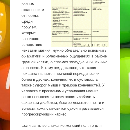
разным
отклонениям
от нормы.
Среди
проблем,
которые
возникают
вследствие
нехватки магния, нужно обязательно вспомнить
об аритмии и болезненных ощущениях в районе
грудной клетки, о спазмах желудка и кишечника,
о поносах. К тому же, доказано, что такая
нехватка является причиной периодических
болей в деснах, конечностях и суставах, а
также судорог мышц и тремора конечностей. У
человека с проблемами усваивания магния
резко повышается возможность заболеть
сахарным диабетом, быстро ломаются ногти и
волосы, кожа становится сухой и развивается
прогрессирующий кариес.
Если взять во внимание женский пол, то для