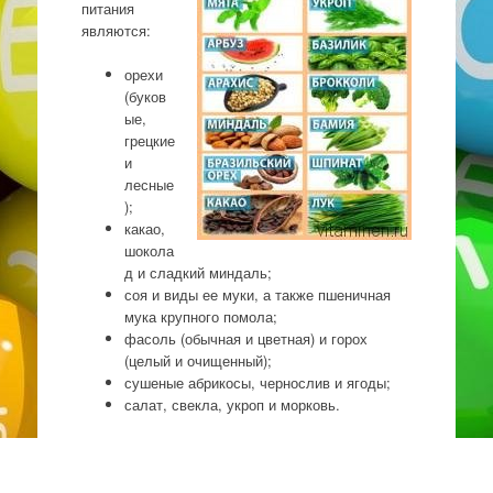
питания
являются:
орехи
(буков
ые,
грецкие
и
лесные
);
какао,
шокола
д и сладкий миндаль;
соя и виды ее муки, а также пшеничная
мука крупного помола;
фасоль (обычная и цветная) и горох
(целый и очищенный);
сушеные абрикосы, чернослив и ягоды;
салат, свекла, укроп и морковь.