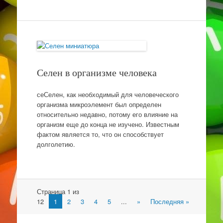
Селен в организме человека
сеСелен, как необходимый для человеческого
организма микроэлемент был определен
относительно недавно, потому его влияние на
организм еще до конца не изучено. Известным
фактом является то, что он способствует
долголетию.
Навигация
Страница 1 из
12
1
2
3
4
5
...
»
Последняя »