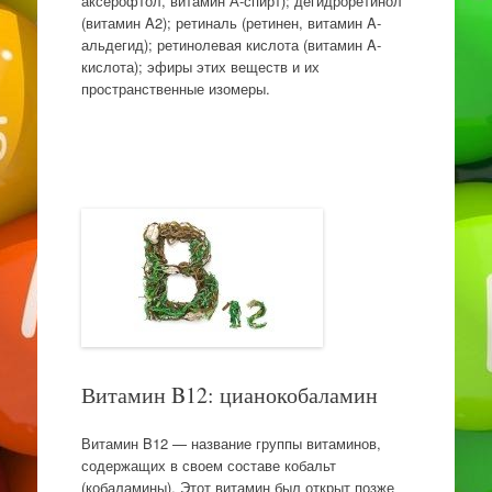
аксерофтол, витамин А-спирт); дегидроретинол
(витамин A2); ретиналь (ретинен, витамин A-
альдегид); ретинолевая кислота (витамин A-
кислота); эфиры этих веществ и их
пространственные изомеры.
Витамин B12: цианокобаламин
Витамин B12 — название группы витаминов,
содержащих в своем составе кобальт
(кобаламины). Этот витамин был открыт позже