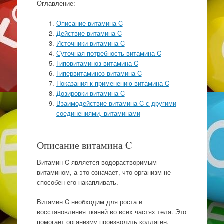
Оглавление:
Описание витамина C
Действие витамина C
Источники витамина C
Суточная потребность витамина C
Гиповитаминоз витамина C
Гипервитаминоз витамина C
Показания к применению витамина C
Дозировки витамина C
Взаимодействие витамина C с другими
соединениями, витаминами
Описание витамина C
Витамин C является водорастворимым
витамином, а это означает, что организм не
способен его накапливать.
Витамин C необходим для роста и
восстановления тканей во всех частях тела. Это
помогает организму производить коллаген,