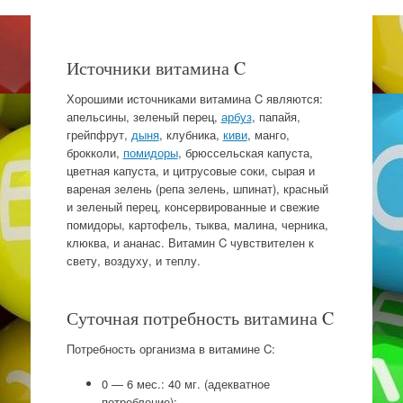
Источники витамина C
Хорошими источниками витамина C являются:
апельсины, зеленый перец,
арбуз
, папайя,
грейпфрут,
дыня
, клубника,
киви
, манго,
брокколи,
помидоры
, брюссельская капуста,
цветная капуста, и цитрусовые соки, сырая и
вареная зелень (репа зелень, шпинат), красный
и зеленый перец, консервированные и свежие
помидоры, картофель, тыква, малина, черника,
клюква, и ананас. Витамин C чувствителен к
свету, воздуху, и теплу.
Суточная потребность витамина C
Потребность организма в витамине C:
0 — 6 мес.: 40 мг. (адекватное
потребление);