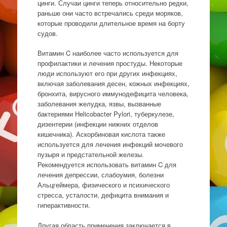
цинги. Случаи цинги теперь относительно редки,
раньше они часто встречались среди моряков,
которые проводили длительное время на борту
судов.
Витамин C наиболее часто используется для
профилактики и лечения простуды. Некоторые
люди используют его при других инфекциях,
включая заболевания десен, кожных инфекциях,
бронхита, вирусного иммунодефицита человека,
заболевания желудка, язвы, вызванные
бактериями Helicobacter Pylori, туберкулезе,
дизентерии (инфекции нижних отделов
кишечника). Аскорбиновая кислота также
используется для лечения инфекций мочевого
пузыря и предстательной железы.
Рекомендуется использовать витамин C для
лечения депрессии, слабоумия, болезни
Альцгеймера, физического и психического
стресса, усталости, дефицита внимания и
гиперактивности.
Другая область применения заключается в