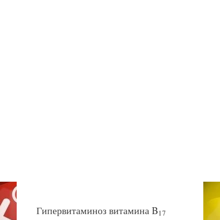
Гипервитаминоз витамина B
17