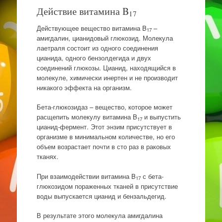
Действие витамина B
17
Действующее вещество витамина B
–
17
амигдалин, цианидовый глюкозид. Молекула
лаетраля состоит из одного соединения
цианида, одного бензолдегида и двух
соединений глюкозы. Цианид, находящийся в
молекуле, химически инертен и не производит
никакого эффекта на организм.
Бета-глюкозидаз – вещество, которое может
расщепить молекулу витамина B
и выпустить
17
цианид-фермент. Этот энзим присутствует в
организме в минимальном количестве, но его
объем возрастает почти в сто раз в раковых
тканях.
При взаимодействии витамина B
с бета-
17
глюкозидом пораженных тканей в присутствие
воды выпускается цианид и бензальдегид.
В результате этого молекула амигдалина