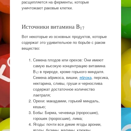
расщепляется на ферменты, которые
уничтожают раковые клетки.
Источники витамина B
17
Вот некоторые из основных продуктов, которые
содержат это удивительное по борьбе с раком
вещество:
Семена плодов или орехов: Они имеют
самую высокую концентрацию витамина
B
в природе, кроме горького миндаля.
17
Семена абрикоса, вишни,
яблока
, персика,
нектарина, сливы, груши и чернослива
содержат достаточное количество
лаетраля;
Орехи: макадамии, горький миндаль,
кешью;
Бобы: Бирма, чечевица (проросшие),
горошек (проросшие), лима;
Ягоды: почти все дикие ягоды аронии,
ягоды, бузины, малины, клюквы,