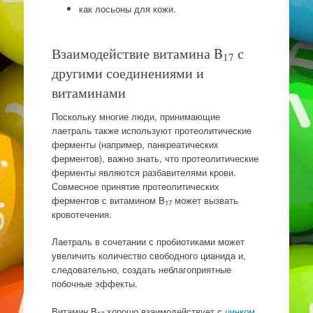
как лосьоны для кожи.
Взаимодействие витамина B
с
17
другими соединениями и
витаминами
Поскольку многие люди, принимающие
лаетраль также используют протеолитические
ферменты (например, панкреатических
ферментов), важно знать, что протеолитические
ферменты являются разбавителями крови.
Совмесное принятие протеолитических
ферментов с витамином B
может вызвать
17
кровотечения.
Лаетраль в сочетании с пробиотиками может
увеличить количество свободного цианида и,
следовательно, создать неблагоприятные
побочные эффекты.
Витамин B
хорошо взаимодействует с
цинком