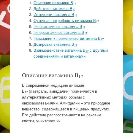
Описание витамина B
17
Действие витамина B
17
Источники витамина B
17
Суточная потребность витамина B
17
Гиповитаминоз витамина B
17
Гипервитаминоз витамина B
17
Показания к применению витамина B
17
Дозировка витамина B
17
Взаимодействие витамина B
с другими
17
соединениями и витаминами
Описание витамина B
17
В современной медицине витамин
B
(лаетраль, амигдалин) применяется в
17
альтернативных методах борьбы с
онкозаболеваниями. Амигдалин – это природное
вещество, содержащееся в пищевых продуктах.
Его действие распространяется на раковые
клетки, уничтожая их.