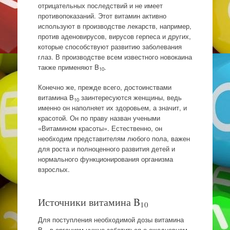
отрицательных последствий и не имеет
противопоказаний. Этот витамин активно
используют в производстве лекарств, например,
против аденовирусов, вирусов герпеса и других,
которые способствуют развитию заболевания
глаз. В производстве всем известного новокаина
также применяют B
.
10
Конечно же, прежде всего, достоинствами
витамина B
заинтересуются женщины, ведь
10
именно он наполняет их здоровьем, а значит, и
красотой. Он по праву назван учеными
«Витамином красоты». Естественно, он
необходим представителям любого пола, важен
для роста и полноценного развития детей и
нормального функционирования организма
взрослых.
Источники витамина B
10
Для поступления необходимой дозы витамина
B
в организм нужно заботиться о ежедневном