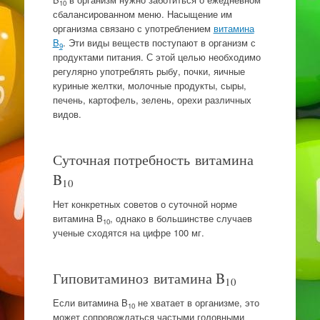
10
сбалансированном меню. Насыщение им
организма связано с употреблением
витамина
B
. Эти виды веществ поступают в организм с
9
продуктами питания. С этой целью необходимо
регулярно употреблять рыбу, почки, яичные
куриные желтки, молочные продукты, сыры,
печень, картофель, зелень, орехи различных
видов.
Суточная потребность витамина
B
10
Нет конкретных советов о суточной норме
витамина B
, однако в большинстве случаев
10
ученые сходятся на цифре 100 мг.
Гиповитаминоз витамина B
10
Если витамина B
не хватает в организме, это
10
может сопровождаться частыми головными