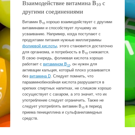
Взаимодействие витамина B
с
10
другими соединениями
Витамин B
хорошо взаимодействует с другими
10
витаминами и способствует лучшему их
усваиванию. Например, когда поступают с
продуктами питания нужные миллиграммы
фолиевой кислоты
, этого становится достаточно
для организма, и потребность в B
снижается.
10
В свою очередь, фолиевая кислота хорошо
работает с
витамином B
, он нужен для
12
активации кальция, который плохо усваивается
без
витамина D
. Следует помнить, что
парааминобензойная кислота разрушается в
крепких спиртных напитках, не слишком хорошо
сосуществует с сахаром, а это значит, что их
употребление следует ограничить. Также не
следует употреблять витамин B
в период
10
приема пенициллина и сульфаниламидных
средств.