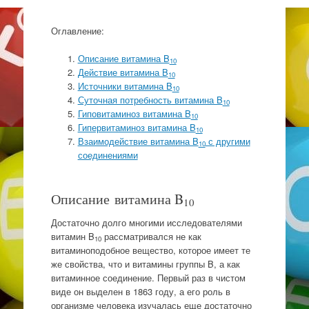
Оглавление:
Описание витамина B
10
Действие витамина B
10
Источники витамина B
10
Суточная потребность витамина B
10
Гиповитаминоз витамина B
10
Гипервитаминоз витамина B
10
Взаимодействие витамина B
с другими
10
соединениями
Описание витамина B
10
Достаточно долго многими исследователями
витамин B
рассматривался не как
10
витаминоподобное вещество, которое имеет те
же свойства, что и витамины группы B, а как
витаминное соединение. Первый раз в чистом
виде он выделен в 1863 году, а его роль в
организме человека изучалась еще достаточно