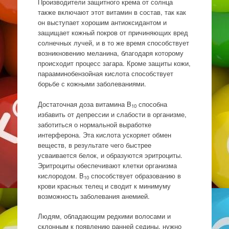
Производители защитного крема от солнца
также включают этот витамин в состав, так как
он выступает хорошим антиоксидантом и
защищает кожный покров от причиняющих вред
солнечных лучей, и в то же время способствует
возникновению меланина, благодаря которому
происходит процесс загара. Кроме защиты кожи,
парааминобензойная кислота способствует
борьбе с кожными заболеваниями.
Достаточная доза витамина B
способна
10
избавить от депрессии и слабости в организме,
заботиться о нормальной выработке
интерферона. Эта кислота ускоряет обмен
веществ, в результате чего быстрее
усваивается белок, и образуются эритроциты.
Эритроциты обеспечивают клетки организма
кислородом. B
способствует образованию в
10
крови красных телец и сводит к минимуму
возможность заболевания анемией.
Людям, обладающим редкими волосами и
склонным к появлению ранней седины, нужно