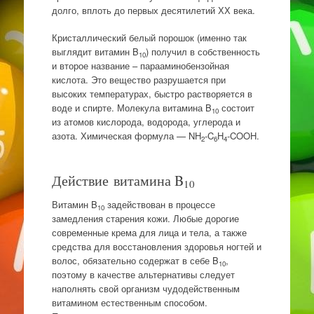
долго, вплоть до первых десятилетий ХХ века.
Кристаллический белый порошок (именно так
выглядит витамин B
) получил в собственность
10
и второе название – парааминобензойная
кислота. Это вещество разрушается при
высоких температурах, быстро растворяется в
воде и спирте. Молекула витамина B
состоит
10
из атомов кислорода, водорода, углерода и
азота. Химическая формула — NH
-C
H
-COOH.
2
6
4
Действие витамина B
10
Витамин B
задействован в процессе
10
замедления старения кожи. Любые дорогие
современные крема для лица и тела, а также
средства для восстановления здоровья ногтей и
волос, обязательно содержат в себе B
,
10
поэтому в качестве альтернативы следует
наполнять свой организм чудодейственным
витамином естественным способом.