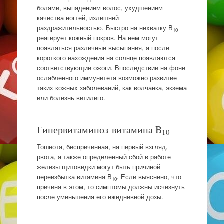
болями, выпадением волос, ухудшением
качества ногтей, излишней
раздражительностью. Быстро на нехватку B
10
реагирует кожный покров. На нем могут
появляться различные высыпания, а после
короткого нахождения на солнце появляются
соответствующие ожоги. Впоследствии на фоне
ослабленного иммунитета возможно развитие
таких кожных заболеваний, как волчанка, экзема
или болезнь витилиго.
Гипервитаминоз витамина B
10
Тошнота, беспричинная, на первый взгляд,
рвота, а также определенный сбой в работе
железы щитовидки могут быть причиной
переизбытка витамина B
. Если выяснено, что
10
причина в этом, то симптомы должны исчезнуть
после уменьшения его ежедневной дозы.