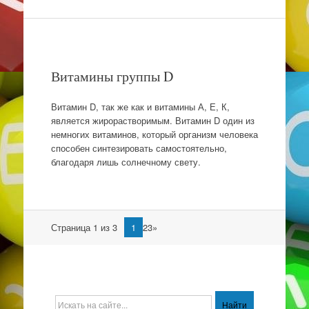
Витамины группы D
Витамин D, так же как и витамины А, Е, К,
является жирорастворимым. Витамин D один из
немногих витаминов, который организм человека
способен синтезировать самостоятельно,
благодаря лишь солнечному свету.
Навигация
Страница 1 из 3
1
23»