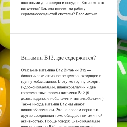
полезными для сердца и сосудов. Какие же это
витамины? Как они влияют на работу
сердечнососудистой системы? Рассмотрим…
Витамин B12, где содержится?
Описание витамина B12 Витамин B12 —
биологически активное вещество, входящее в
группу кобаламинов. В эту же группу входят:
гидроксикобаламин, цианокобаламин и две
коферментные формы витамина B12 (5-
дезоксиаденозилкобаламин и метилкобаламин).
Также иногда витамин B12 называют
цианокобаламином. Это не совсем верно т.к.
другие соединения тоже обладают витаминной
активностью. Проще говоря: цианокобаламин
всегда витамин B12, но не всегда витамин…