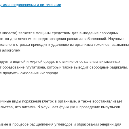
угими соединениями и витаминами
ая кислота) является мощным средством для выведения свободных
дуется для лечения и предотвращения развития заболеваний. Научные
тельного стресса приводит к удалению из организма токсинов, вызванны
и алкоголем.
рует в водной и жирной среде, в отличие от остальных витаминных
т образование глутатиона, который также выводит свободные радикалы,
е продукты окисления кислорода.
ичные виды поражения клеток в организме, а также восстанавливает
ельства, что витамин N улучшает функцию и проведение импульсов
низме в процессе расщепления углеводов и образовании энергии для