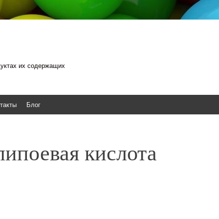
одуктах их содержащих
такты
Блог
липоевая кислота