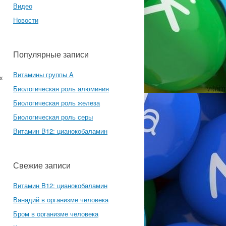
Видео
Новости
Популярные записи
Витамины группы A
х
Биологическая роль алюминия
Биологическая роль железа
Биологическая роль серы
Витамин B12: цианокобаламин
Свежие записи
Витамин B12: цианокобаламин
Ванадий в организме человека
Бром в организме человека