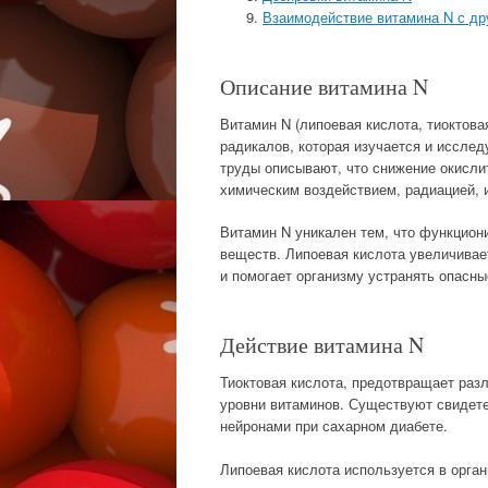
Взаимодействие витамина N с др
Описание витамина N
Витамин N (липоевая кислота, тиоктов
радикалов, которая изучается и иссле
труды описывают, что снижение окисли
химическим воздействием, радиацией, 
Витамин N уникален тем, что функциони
веществ. Липоевая кислота увеличивае
и помогает организму устранять опасны
Действие витамина N
Тиоктовая кислота, предотвращает разл
уровни витаминов. Существуют свидет
нейронами при сахарном диабете.
Липоевая кислота используется в орга