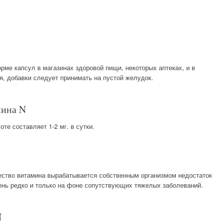
ме капсул в магазинах здоровой пищи, некоторых аптеках, и в
я, добавки следует принимать на пустой желудок.
мина N
те составляет 1-2 мг. в сутки.
чество витамина вырабатывается собственным организмом недостаток
ень редко и только на фоне сопутствующих тяжелых заболеваний.
N