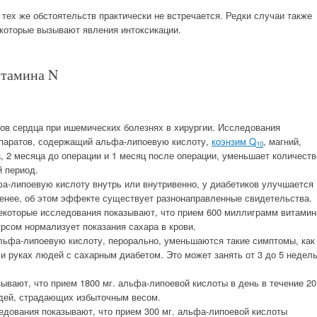
 тех же обстоятельств практически не встречается. Редки случаи также
 которые вызывают явления интоксикации.
итамина N
ов сердца при ишемических болезнях в хирургии. Исследования
епаратов, содержащий альфа-липоевую кислоту,
коэнзим Q
, магний,
10
, 2 месяца до операции и 1 месяц после операции, уменьшает количеств
 период.
а-липоевую кислоту внутрь или внутривенно, у диабетиков улучшается
 менее, об этом эффекте существует разнонаправленные свидетельства.
екоторые исследования показывают, что прием 600 миллиграмм витамин
рсом нормализует показания сахара в крови.
льфа-липоевую кислоту, перорально, уменьшаются такие симптомы, как
 и руках людей с сахарным диабетом. Это может занять от 3 до 5 недел
ывают, что прием 1800 мг. альфа-липоевой кислоты в день в течение 20
дей, страдающих избыточным весом.
едования показывают, что прием 300 мг. альфа-липоевой кислоты