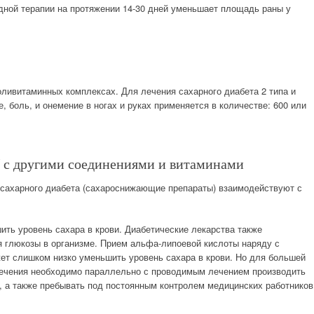
дной терапии на протяжении 14-30 дней уменьшает площадь раны у
оливитаминных комплексах. Для лечения сахарного диабета 2 типа и
, боль, и онемение в ногах и руках применяется в количестве: 600 или
 с другими соединениями и витаминами
 сахарного диабета (сахароснижающие препараты) взаимодействуют с
ть уровень сахара в крови. Диабетические лекарства также
 глюкозы в организме. Прием альфа-липоевой кислоты наряду с
т слишком низко уменьшить уровень сахара в крови. Но для большей
лечения необходимо параллельно с проводимым лечением производить
, а также пребывать под постоянным контролем медицинских работников