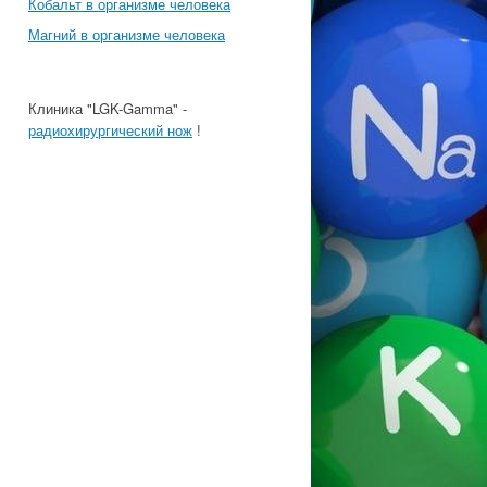
Кобальт в организме человека
Магний в организме человека
Клиника "LGK-Gamma" -
радиохирургический нож
!