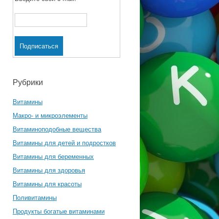
Рубрики
Витамины
Макро- и микроэлементы
Витаминоподобные вещества
Витамины для детей и подростков
Витамины для беременных
Витамины для здоровья
Витамины для красоты
Поливитамины
Продукты богатые витаминами