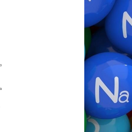
о
а
ь