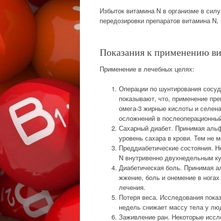
Избыток витамина N в организме в силу
передозировки препаратов витамина N,
Показания к применению в
Применение в лечебных целях:
Операции по шунтирования сосуд
показывают, что, применение пр
омега-3 жирные кислоты и селена
осложнений в послеоперационный
Сахарный диабет. Принимая альф
уровень сахара в крови. Тем не
Преддиабетические состояния. Н
N внутривенно двухнедельным ку
Диабетическая боль. Принимая а
жжение, боль и онемение в ногах
лечения.
Потеря веса. Исследования показ
недель снижает массу тела у лю
Заживление ран. Некоторые иссл