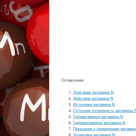
Оглавление:
Описание витамина N
Действие витамина N
Источники витамина N
Суточная потребность витамина 
Гиповитаминоз витамина N
Гипервитаминоз витамина N
Показания к применению витамин
Дозировки витамина N